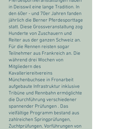
Pferdesportveranstaltungen haben
in Deisswil eine lange Tradition. In
den 60er - und 70er Jahren fanden
jährlich die Berner Pferdesporttage
statt. Diese Grossveranstaltung zog
Hunderte von Zuschauern und
Reiter aus der ganzen Schweiz an.
Für die Rennen reisten sogar
Teilnehmer aus Frankreich an. Die
während drei Wochen von
Mitgliedern des
Kavalleriereitvereins
Münchenbuchsee in Fronarbeit
aufgebaute Infrastruktur inklusive
Tribüne und Rennbahn ermöglichte
die Durchführung verschiedener
spannender Prüfungen . Das
vielfältige Programm bestand aus
zahlreichen Springprüfungen,
Zuchtprüfungen, Vorführungen von