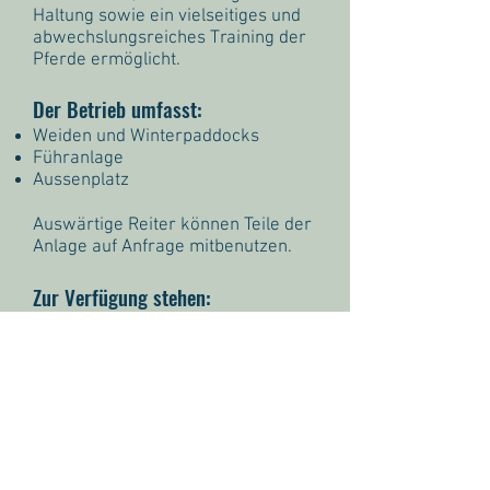
Haltung sowie ein vielseitiges und
abwechslungsreiches Training der
Pferde ermöglicht.
Der Betrieb umfasst:
Weiden und Winterpaddocks
Führanlage
Aussenplatz
Auswärtige Reiter können Teile der
Anlage auf Anfrage mitbenutzen.
Zur Verfügung stehen:
Reithalle
Galoppbahn
Springplatz mit Naturhindernissen
(Gruppen - und Einzeltrainings,
auch für auswärtige Reiter, werden
regelmässig angeboten)